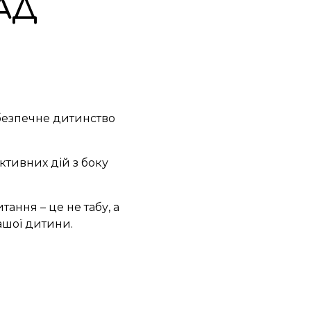
АД
безпечне дитинство
активних дій з боку
тання – це не табу, а
ашої дитини.