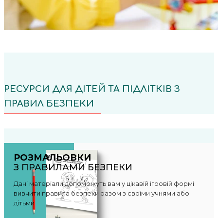
РЕСУРСИ ДЛЯ ДІТЕЙ ТА ПІДЛІТКІВ З
ПРАВИЛ БЕЗПЕКИ
РОЗМАЛЬОВКИ
З ПРАВИЛАМИ БЕЗПЕКИ
Дані матеріали допоможуть вам у цікавій ігровій формі
вивчити правила безпеки разом з своїми учнями або
дітьми