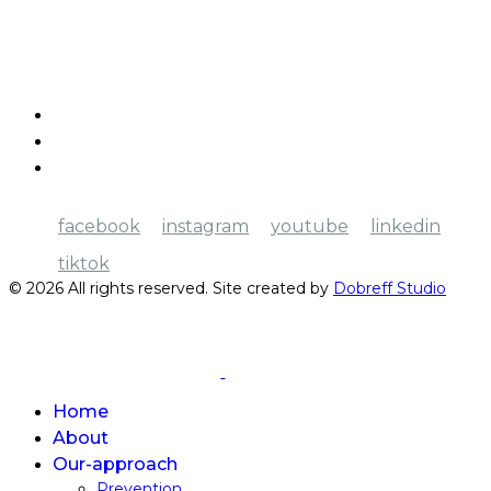
Kyiv, Herzen Street, 6
Legal aspects
Help
Donate
facebook
instagram
youtube
linkedin
tiktok
© 2026 All rights reserved. Site created by
Dobreff Studio
Home
About
Our-approach
Prevention