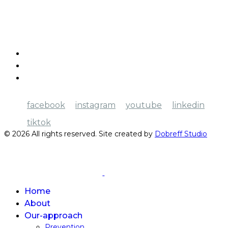
Kyiv, Herzen Street, 6
Legal aspects
Help
Donate
facebook
instagram
youtube
linkedin
tiktok
© 2026 All rights reserved. Site created by
Dobreff Studio
Home
About
Our-approach
Prevention