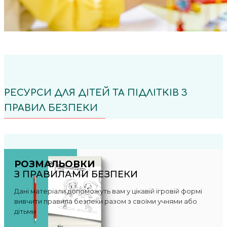
РЕСУРСИ ДЛЯ ДІТЕЙ ТА ПІДЛІТКІВ З
ПРАВИЛ БЕЗПЕКИ
РОЗМАЛЬОВКИ
З ПРАВИЛАМИ БЕЗПЕКИ
Дані матеріали допоможуть вам у цікавій ігровій формі
вивчити правила безпеки разом з своїми учнями або
дітьми